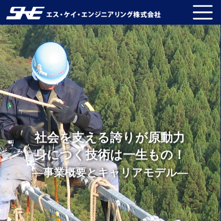
社会を支える誇りが原動力
身につく技術は一生もの！
―事業概要とキャリアモデル―