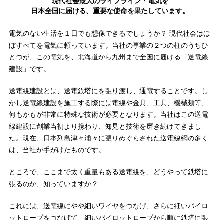
現代社会最大のライフライン・電気を
日本全国に届ける、重要な使命を果たしています。
電気のない生活を１日でも想像できるでしょうか？ 現代社会はほ
ぼすべてを電気に頼っています。当社の事業の２つの柱のうちひ
とつが、この電気を、北海道から九州まで全国に届ける「送電線
建設」です。
送電線建設とは、送電鉄塔にを張り渡し、通電することです。し
かし送電線建設を施工する際には電線や金具、工具、機械類等、
何もかもが非常に特殊な技術が必要となります。当社はこの送電
線建設に創業当初より携わり、知見と技術を磨き続けてきまし
た。現在、日本列島津々浦々に張りめぐらされた送電線網の多く
は、当社が手がけたものです。
ところで、ここまで太く重量もある送電線を、どうやって鉄塔に
張るのか、知っていますか？
これには、送電線にやや細いワイヤをつなげ、さらに細いパイロ
ットロープをつなげて、細いパイロットロープから順に鉄塔に張